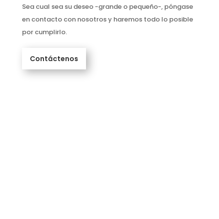
Sea cual sea su deseo -grande o pequeño-, póngase
en contacto con nosotros y haremos todo lo posible
por cumplirlo.
Contáctenos
EL TALENTO PUEDE GANAR UN PARTIDO, PERO
SÓLO EL EQUIPO Y LA INTELIGENCIA GANAN
CAMPEONATOS
TALLERES PARA
EMPRESAS