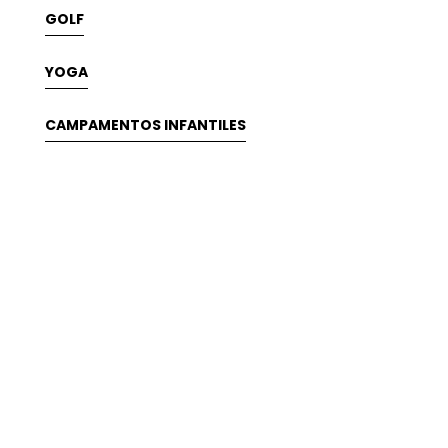
GOLF
YOGA
CAMPAMENTOS INFANTILES
CUANDO REALMENTE QUIERES ALGO, TODO EL
UNIVERSO SE UNE PARA CONSEGUIRLO
SOLUCIONES A MEDIDA